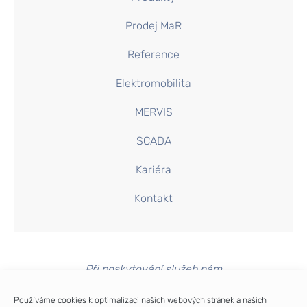
Prodej MaR
Reference
Elektromobilita
MERVIS
SCADA
Kariéra
Kontakt
Při poskytování služeb nám
pomáhají soubory cookie.
Používáme cookies k optimalizaci našich webových stránek a našich
Používáním webu vyjadřujete