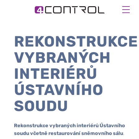
REKONSTRUKCE
VYBRANÝCH
INTERIÉRŮ
ÚSTAVNÍHO
SOUDU
Rekonstrukce vybraných interiérů Ústavního
soudu včetně restaurování sněmovního sálu
.