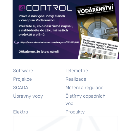
Zpět na reference
DALŠÍ SLUŽBY
Software
Telemetrie
Projekce
Realizace
SCADA
Měření a regulace
Úpravny vody
Čistírny odpadních
vod
Elektro
Produkty