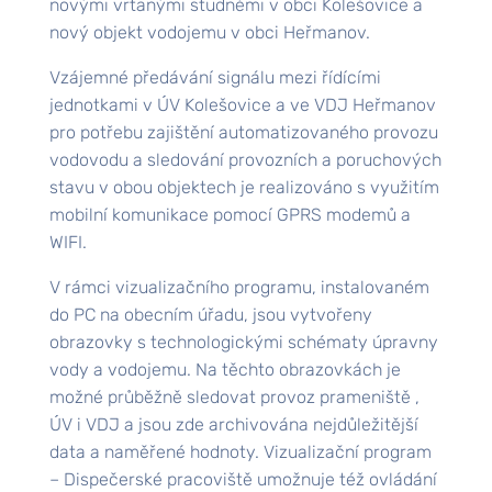
novými vrtanými studněmi v obci Kolešovice a
nový objekt vodojemu v obci Heřmanov.
Vzájemné předávání signálu mezi řídícími
jednotkami v ÚV Kolešovice a ve VDJ Heřmanov
pro potřebu zajištění automatizovaného provozu
vodovodu a sledování provozních a poruchových
stavu v obou objektech je realizováno s využitím
mobilní komunikace pomocí GPRS modemů a
WIFI.
V rámci vizualizačního programu, instalovaném
do PC na obecním úřadu, jsou vytvořeny
obrazovky s technologickými schématy úpravny
vody a vodojemu. Na těchto obrazovkách je
možné průběžně sledovat provoz prameniště ,
ÚV i VDJ a jsou zde archivována nejdůležitější
data a naměřené hodnoty. Vizualizační program
– Dispečerské pracoviště umožnuje též ovládání