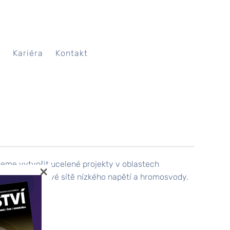
A
Kariéra
Kontakt
žeme vytvořit ucelené projekty v oblastech
×
taktéž kabelové sítě nízkého napětí a hromosvody.