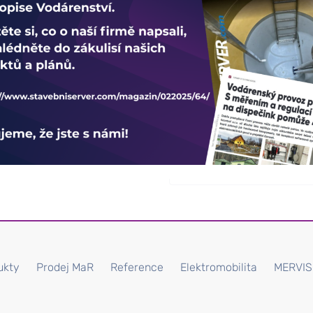
ODEBÍREJT
gulace
padních vod
ukty
Prodej MaR
Reference
Elektromobilita
MERVIS