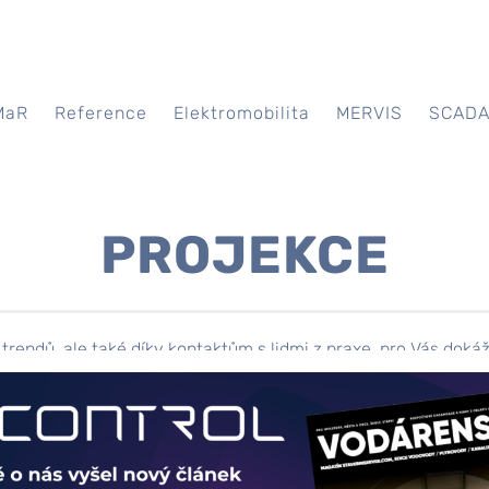
MaR
Reference
Elektromobilita
MERVIS
SCAD
PROJEKCE
trendů, ale také díky kontaktům s lidmi z praxe, pro Vás doká
chnologických celků i „Smart home“ řešení. V portfoliu máme 