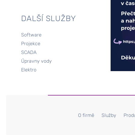
DALŠÍ SLUŽBY
Software
Telemetrie
Projekce
Realizace
SCADA
Měření a re
Úpravny vody
Čistírny od
Elektro
Produkty
O firmě
Služby
Prod