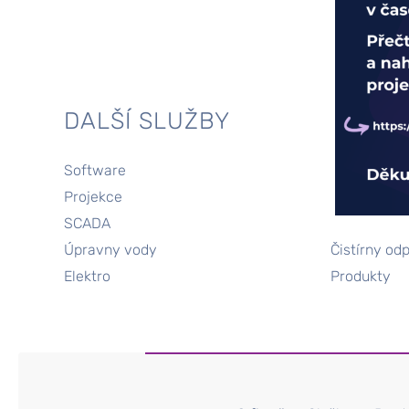
DALŠÍ SLUŽBY
Software
Telemetrie
Projekce
Realizace
SCADA
Měření a re
Úpravny vody
Čistírny od
Elektro
Produkty