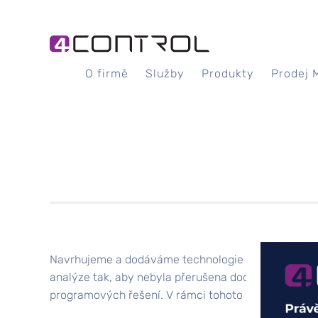
O firmě
Služby
Produkty
Prodej 
Navrhujeme a dodáváme technologie pro řízení úprave
analýze tak, aby nebyla přerušena dodávka pitné vody
programových řešení. V rámci tohoto odvětví dodáv