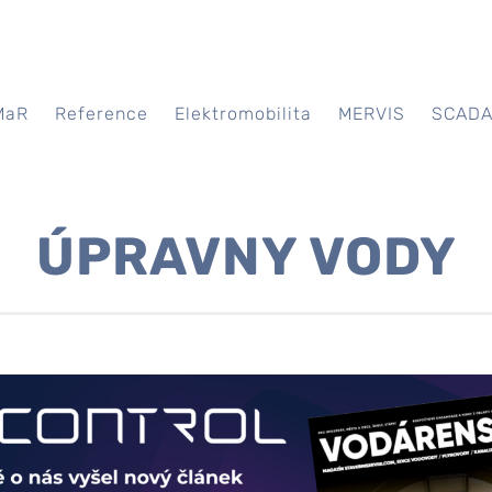
MaR
Reference
Elektromobilita
MERVIS
SCAD
ÚPRAVNY VODY
n a čistíren vod. Tato zařízení musí být v prvé řadě spolehli
. Proto společnost 4control s. r. o. klade veliký důraz na ře
áme odolné rozvaděčové skříně a zajišťujeme veškeré potřebn