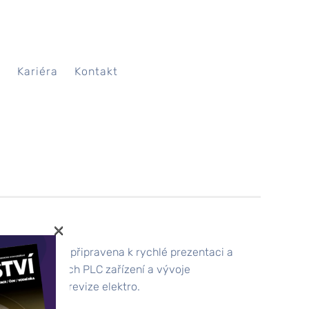
A
Kariéra
Kontakt
×
vá, data vždy připravena k rychlé prezentaci a
šení spolehlivých PLC zařízení a vývoje
é zkoušky a revize elektro.