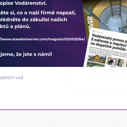
ODEBÍREJT
gulace
padních vod