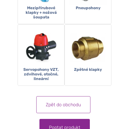
Mezipřírubové
Pneupohony
klapky + nožová
šoupata
Servopohony VZT,
Zpětné klapky
zdvihové, otočné,
lineární
Zpět do obchodu
Poptat produkt