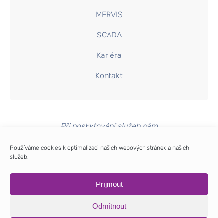
MERVIS
SCADA
Kariéra
Kontakt
Při poskytování služeb nám
pomáhají soubory cookie.
Používáme cookies k optimalizaci našich webových stránek a našich
Používáním webu vyjadřujete
služeb.
souhlas.
GDPR a ochrana soukromí
.
Příjmout
Odmítnout
2026 © 4Control s. r. o., Třebíčská