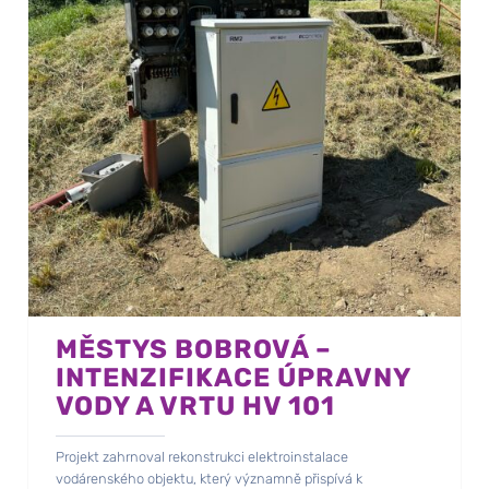
MĚSTYS BOBROVÁ –
INTENZIFIKACE ÚPRAVNY
VODY A VRTU HV 101
Projekt zahrnoval rekonstrukci elektroinstalace
vodárenského objektu, který významně přispívá k