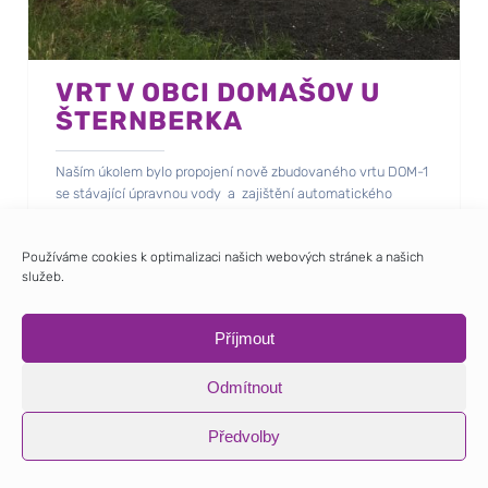
VRT V OBCI DOMAŠOV U
ŠTERNBERKA
Naším úkolem bylo propojení nově zbudovaného vrtu DOM-1
se stávající úpravnou vody a zajištění automatického
čerpání.
Součástí prací byla i výměna stávajícího technicky
Používáme cookies k optimalizaci našich webových stránek a našich
nevyhovujícího rozvaděče úpravny vody.
služeb.
Příjmout
Odmítnout
Předvolby