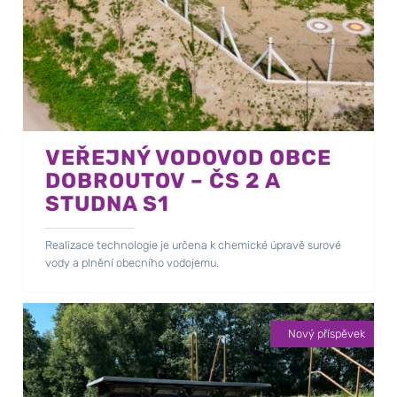
VEŘEJNÝ VODOVOD OBCE
DOBROUTOV – ČS 2 A
STUDNA S1
Realizace technologie je určena k chemické úpravě surové
vody a plnění obecního vodojemu.
Nový příspěvek