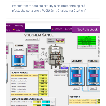
Předmětem tohoto projektu byla elektrotechnologická
přestavba penzionu v Počítkách „Chalupa na Čtvrtích“.
Nový příspěvek