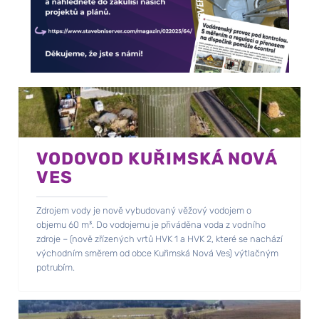
VODOVOD KUŘIMSKÁ NOVÁ
VES
Zdrojem vody je nově vybudovaný věžový vodojem o
objemu 60 m³. Do vodojemu je přiváděna voda z vodního
zdroje – (nově zřízených vrtů HVK 1 a HVK 2, které se nachází
východním směrem od obce Kuřimská Nová Ves) výtlačným
potrubím.