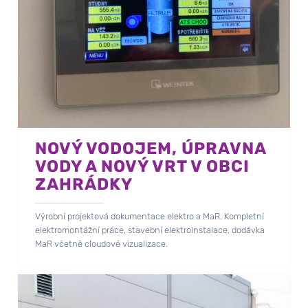
NOVÝ VODOJEM, ÚPRAVNA
VODY A NOVÝ VRT V OBCI
ZAHRÁDKY
Výrobní projektová dokumentace elektro a MaR. Kompletní
elektromontážní práce, stavební elektroinstalace, dodávka
MaR včetně cloudové vizualizace.