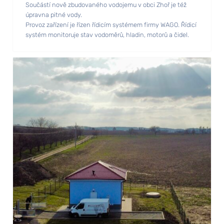
Součástí nově zbudovaného vodojemu v obci Zhoř je též
úpravna pitné vody.
Provoz zařízení je řízen řídicím systémem firmy WAGO. Řídicí
systém monitoruje stav vodoměrů, hladin, motorů a čidel.