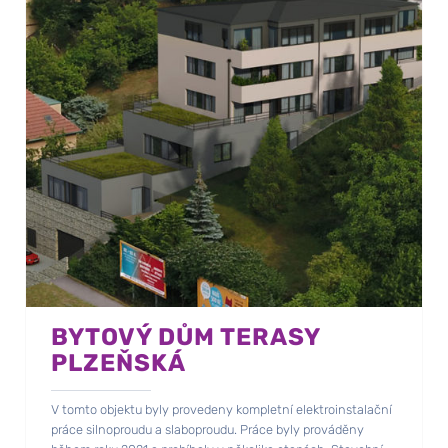
BYTOVÝ DŮM TERASY
PLZEŇSKÁ
V tomto objektu byly provedeny kompletní elektroinstalační
práce silnoproudu a slaboproudu. Práce byly prováděny