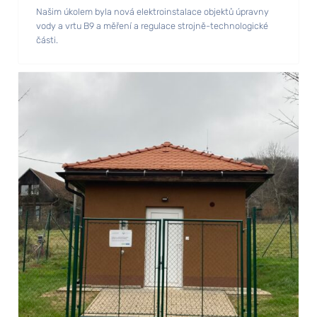
Našim úkolem byla nová elektroinstalace objektů úpravny
vody a vrtu B9 a měření a regulace strojně-technologické
části.