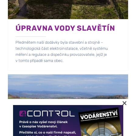
ÚPRAVNA VODY SLAVĚTÍN
Předmětem naší dodávky byla stavební a strojně –
technologická část elektroinstalace, včetně systému
měření a regulace a dispečinku provozovatele, jejíž je
v tomto případě sama obec.
×