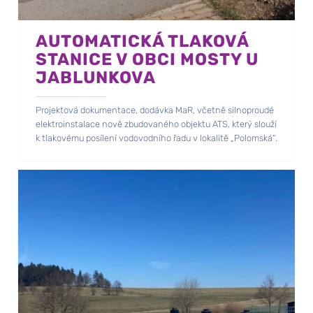
AUTOMATICKÁ TLAKOVÁ
STANICE V OBCI MOSTY U
JABLUNKOVA
Projektová dokumentace, dodávka MaR, včetně silnoproudé
elektroinstalace nově zbudovaného objektu ATS, který slouží
k tlakovému posílení vodovodního řadu v lokalitě „Polomská“.