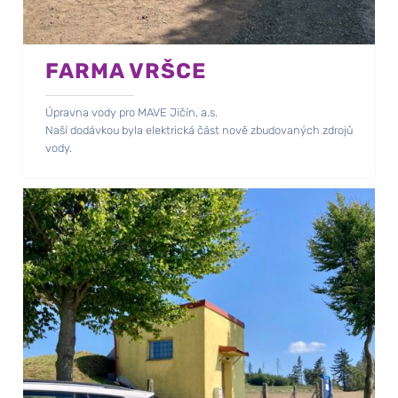
FARMA VRŠCE
Úpravna vody pro MAVE Jičín, a.s.
Naší dodávkou byla elektrická část nově zbudovaných zdrojů
vody.