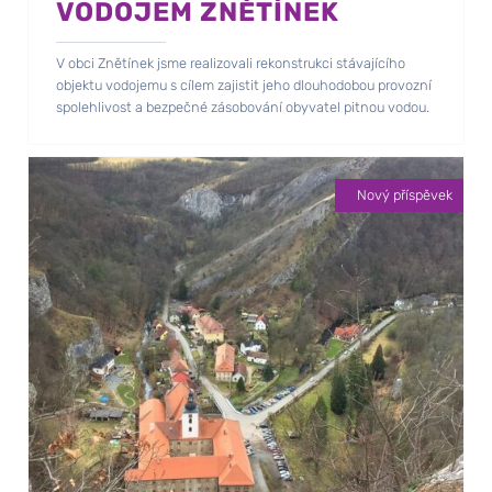
VODOJEM ZNĚTÍNEK
V obci Znětínek jsme realizovali rekonstrukci stávajícího
objektu vodojemu s cílem zajistit jeho dlouhodobou provozní
spolehlivost a bezpečné zásobování obyvatel pitnou vodou.
Nový příspěvek