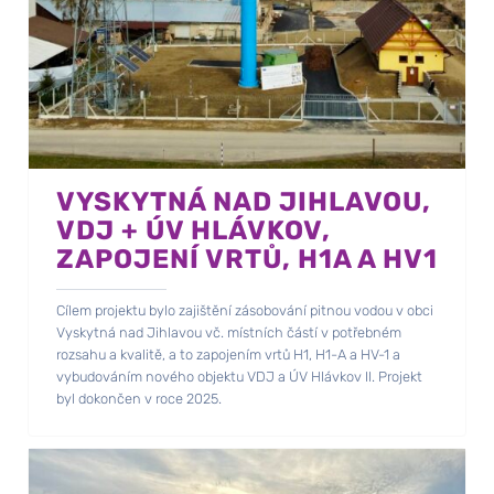
VYSKYTNÁ NAD JIHLAVOU,
VDJ + ÚV HLÁVKOV,
ZAPOJENÍ VRTŮ, H1A A HV1
Cílem projektu bylo zajištění zásobování pitnou vodou v obci
Vyskytná nad Jihlavou vč. místních částí v potřebném
rozsahu a kvalitě, a to zapojením vrtů H1, H1-A a HV-1 a
vybudováním nového objektu VDJ a ÚV Hlávkov II. Projekt
byl dokončen v roce 2025.