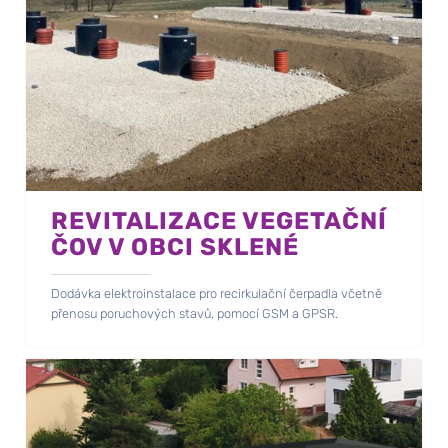
REVITALIZACE VEGETAČNÍ
ČOV V OBCI SKLENÉ
Dodávka elektroinstalace pro recirkulační čerpadla včetně
přenosu poruchových stavů, pomocí GSM a GPSR.