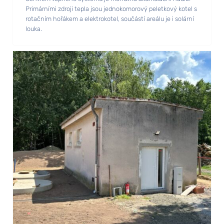
Primárními zdroji tepla jsou jednokomorový peletkový kotel s
rotačním hořákem a elektrokotel, součástí areálu je i solární
louka.