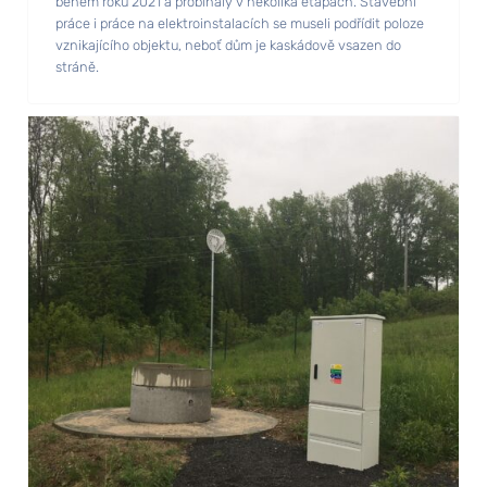
během roku 2021 a probíhaly v několika etapách. Stavební
práce i práce na elektroinstalacích se museli podřídit poloze
vznikajícího objektu, neboť dům je kaskádově vsazen do
stráně.