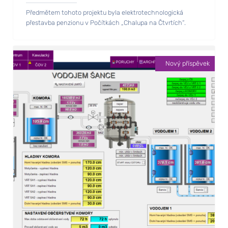
Předmětem tohoto projektu byla elektrotechnologická
přestavba penzionu v Počítkách „Chalupa na Čtvrtích“.
Nový příspěvek