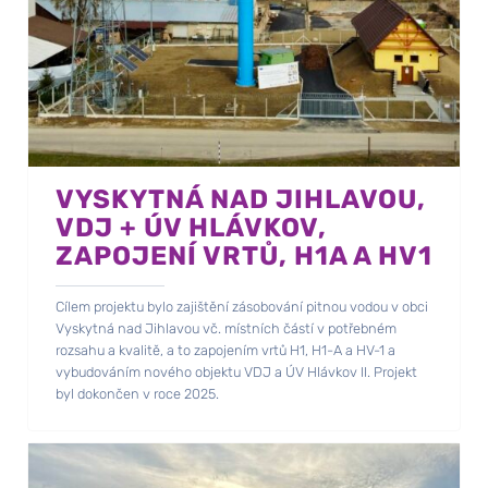
VYSKYTNÁ NAD JIHLAVOU,
VDJ + ÚV HLÁVKOV,
ZAPOJENÍ VRTŮ, H1A A HV1
Cílem projektu bylo zajištění zásobování pitnou vodou v obci
Vyskytná nad Jihlavou vč. místních částí v potřebném
rozsahu a kvalitě, a to zapojením vrtů H1, H1-A a HV-1 a
vybudováním nového objektu VDJ a ÚV Hlávkov II. Projekt
byl dokončen v roce 2025.