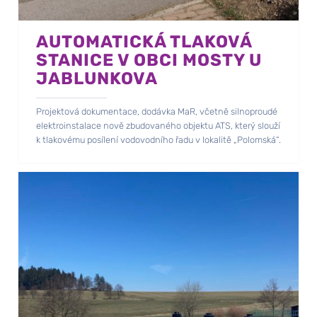
AUTOMATICKÁ TLAKOVÁ
STANICE V OBCI MOSTY U
JABLUNKOVA
Projektová dokumentace, dodávka MaR, včetně silnoproudé
elektroinstalace nově zbudovaného objektu ATS, který slouží
k tlakovému posílení vodovodního řadu v lokalitě „Polomská“.