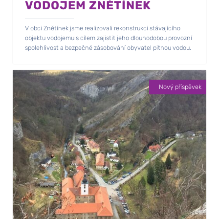
VODOJEM ZNĚTÍNEK
V obci Znětínek jsme realizovali rekonstrukci stávajícího
objektu vodojemu s cílem zajistit jeho dlouhodobou provozní
spolehlivost a bezpečné zásobování obyvatel pitnou vodou.
Nový příspěvek