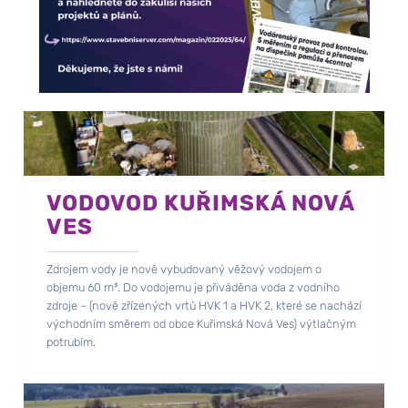
VODOVOD KUŘIMSKÁ NOVÁ
VES
Zdrojem vody je nově vybudovaný věžový vodojem o
objemu 60 m³. Do vodojemu je přiváděna voda z vodního
zdroje – (nově zřízených vrtů HVK 1 a HVK 2, které se nachází
východním směrem od obce Kuřimská Nová Ves) výtlačným
potrubím.