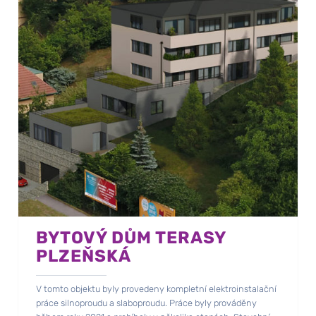
BYTOVÝ DŮM TERASY
PLZEŇSKÁ
V tomto objektu byly provedeny kompletní elektroinstalační
práce silnoproudu a slaboproudu. Práce byly prováděny