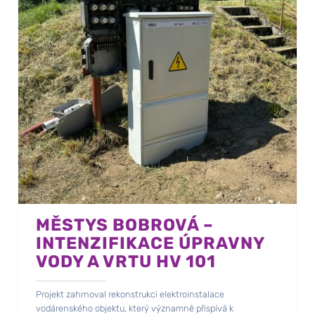
MĚSTYS BOBROVÁ –
INTENZIFIKACE ÚPRAVNY
VODY A VRTU HV 101
Projekt zahrnoval rekonstrukci elektroinstalace
vodárenského objektu, který významně přispívá k