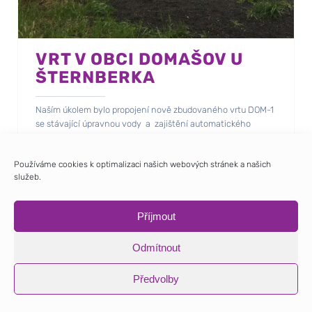
VRT V OBCI DOMAŠOV U
ŠTERNBERKA
Naším úkolem bylo propojení nově zbudovaného vrtu DOM-1
se stávající úpravnou vody a zajištění automatického
čerpání.
Součástí prací byla i výměna stávajícího technicky
Používáme cookies k optimalizaci našich webových stránek a našich
nevyhovujícího rozvaděče úpravny vody.
služeb.
Příjmout
Odmítnout
Předvolby