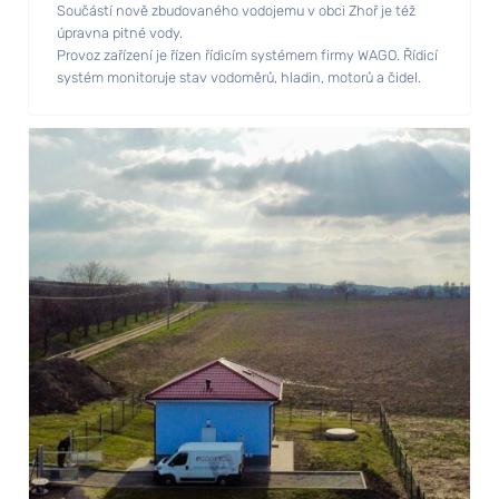
Součástí nově zbudovaného vodojemu v obci Zhoř je též
úpravna pitné vody.
Provoz zařízení je řízen řídicím systémem firmy WAGO. Řídicí
systém monitoruje stav vodoměrů, hladin, motorů a čidel.