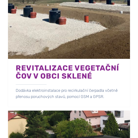
REVITALIZACE VEGETAČNÍ
ČOV V OBCI SKLENÉ
Dodávka elektroinstalace pro recirkulační čerpadla včetně
přenosu poruchových stavů, pomocí GSM a GPSR.