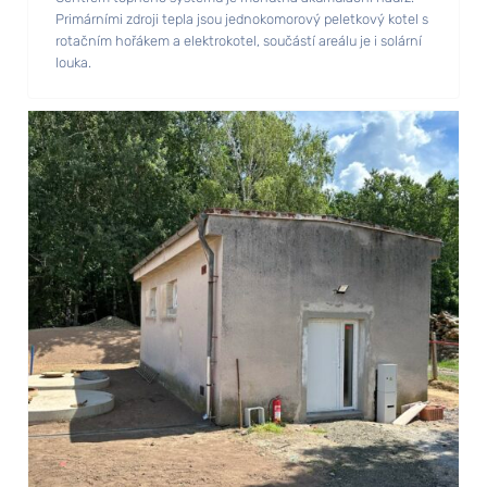
Primárními zdroji tepla jsou jednokomorový peletkový kotel s
rotačním hořákem a elektrokotel, součástí areálu je i solární
louka.