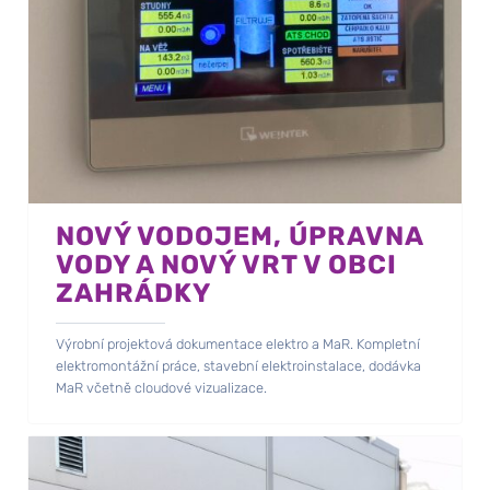
NOVÝ VODOJEM, ÚPRAVNA
VODY A NOVÝ VRT V OBCI
ZAHRÁDKY
Výrobní projektová dokumentace elektro a MaR. Kompletní
elektromontážní práce, stavební elektroinstalace, dodávka
MaR včetně cloudové vizualizace.