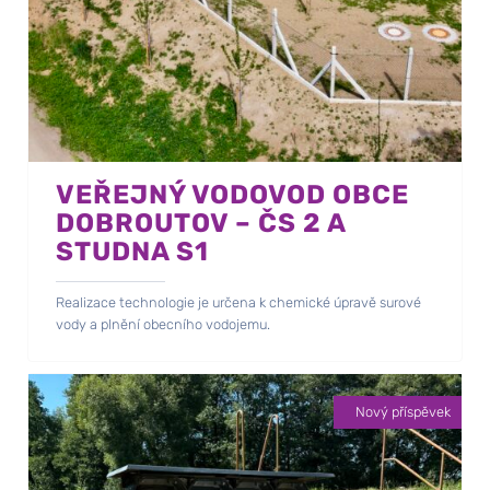
VEŘEJNÝ VODOVOD OBCE
DOBROUTOV – ČS 2 A
STUDNA S1
Realizace technologie je určena k chemické úpravě surové
vody a plnění obecního vodojemu.
Nový příspěvek