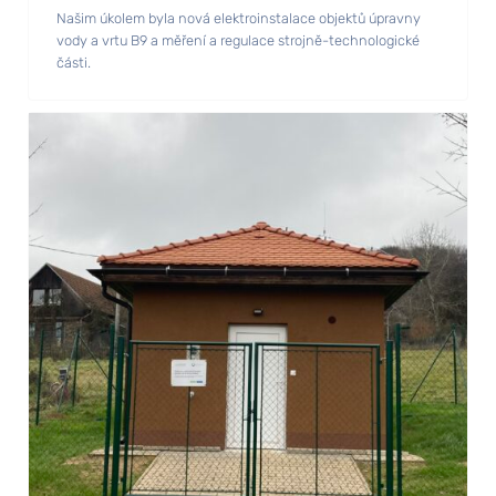
Našim úkolem byla nová elektroinstalace objektů úpravny
vody a vrtu B9 a měření a regulace strojně-technologické
části.