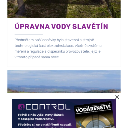
ÚPRAVNA VODY SLAVĚTÍN
Předmětem naší dodávky byla stavební a strojně –
technologická část elektroinstalace, včetně systému
měření a regulace a dispečinku provozovatele, jejíž je
v tomto případě sama obec.
×