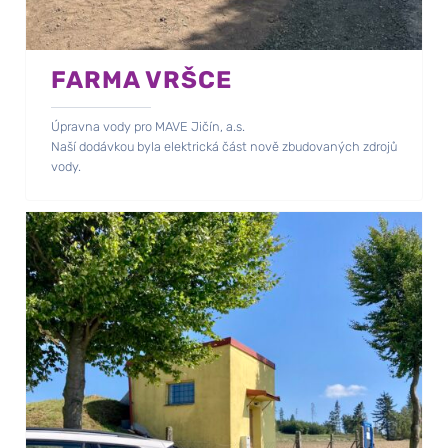
FARMA VRŠCE
Úpravna vody pro MAVE Jičín, a.s.
Naší dodávkou byla elektrická část nově zbudovaných zdrojů
vody.