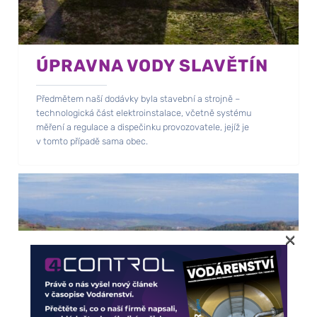
ÚPRAVNA VODY SLAVĚTÍN
Předmětem naší dodávky byla stavební a strojně –
technologická část elektroinstalace, včetně systému
měření a regulace a dispečinku provozovatele, jejíž je
v tomto případě sama obec.
×