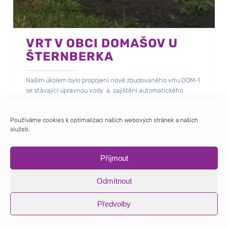
VRT V OBCI DOMAŠOV U
ŠTERNBERKA
Naším úkolem bylo propojení nově zbudovaného vrtu DOM-1
se stávající úpravnou vody a zajištění automatického
čerpání.
Součástí prací byla i výměna stávajícího technicky
Používáme cookies k optimalizaci našich webových stránek a našich
nevyhovujícího rozvaděče úpravny vody.
služeb.
Příjmout
Odmítnout
Předvolby