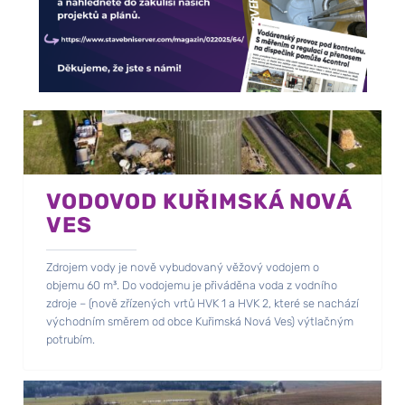
VODOVOD KUŘIMSKÁ NOVÁ
VES
Zdrojem vody je nově vybudovaný věžový vodojem o
objemu 60 m³. Do vodojemu je přiváděna voda z vodního
zdroje – (nově zřízených vrtů HVK 1 a HVK 2, které se nachází
východním směrem od obce Kuřimská Nová Ves) výtlačným
potrubím.