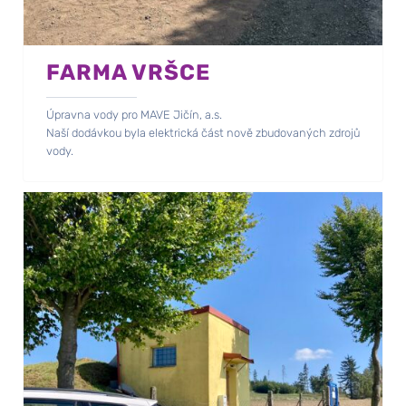
FARMA VRŠCE
Úpravna vody pro MAVE Jičín, a.s.
Naší dodávkou byla elektrická část nově zbudovaných zdrojů
vody.