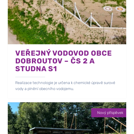
VEŘEJNÝ VODOVOD OBCE
DOBROUTOV – ČS 2 A
STUDNA S1
Realizace technologie je určena k chemické úpravě surové
vody a plnění obecního vodojemu.
Nový příspěvek