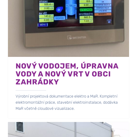
NOVÝ VODOJEM, ÚPRAVNA
VODY A NOVÝ VRT V OBCI
ZAHRÁDKY
Výrobní projektová dokumentace elektro a MaR. Kompletní
elektromontážní práce, stavební elektroinstalace, dodávka
MaR včetně cloudové vizualizace.