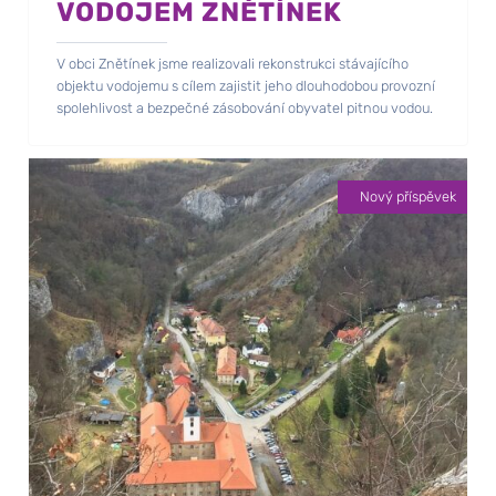
VODOJEM ZNĚTÍNEK
V obci Znětínek jsme realizovali rekonstrukci stávajícího
objektu vodojemu s cílem zajistit jeho dlouhodobou provozní
spolehlivost a bezpečné zásobování obyvatel pitnou vodou.
Nový příspěvek