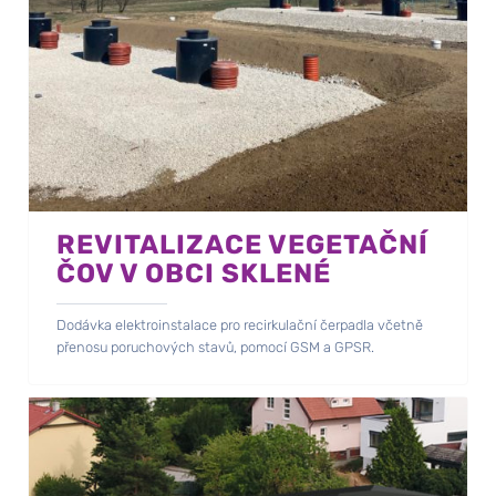
REVITALIZACE VEGETAČNÍ
ČOV V OBCI SKLENÉ
Dodávka elektroinstalace pro recirkulační čerpadla včetně
přenosu poruchových stavů, pomocí GSM a GPSR.