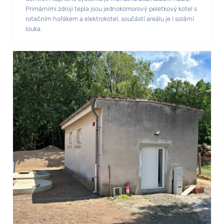
Primárními zdroji tepla jsou jednokomorový peletkový kotel s
rotačním hořákem a elektrokotel, součástí areálu je i solární
louka.