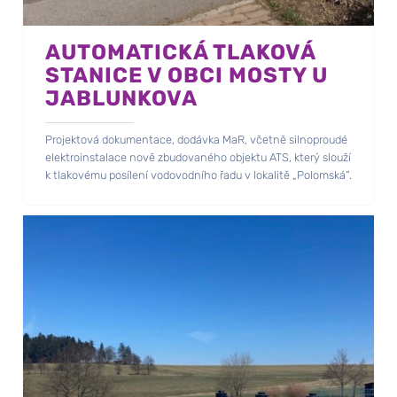
AUTOMATICKÁ TLAKOVÁ
STANICE V OBCI MOSTY U
JABLUNKOVA
Projektová dokumentace, dodávka MaR, včetně silnoproudé
elektroinstalace nově zbudovaného objektu ATS, který slouží
k tlakovému posílení vodovodního řadu v lokalitě „Polomská“.