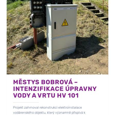
MĚSTYS BOBROVÁ –
INTENZIFIKACE ÚPRAVNY
VODY A VRTU HV 101
Projekt zahrnoval rekonstrukci elektroinstalace
vodárenského objektu, který významně přispívá k