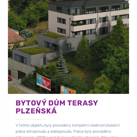
BYTOVÝ DŮM TERASY
PLZEŇSKÁ
V tomto objektu byly provedeny kompletní elektroinstalační
práce silnoproudu a slaboproudu. Práce byly prováděny