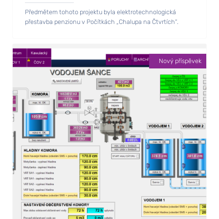
Předmětem tohoto projektu byla elektrotechnologická
přestavba penzionu v Počítkách „Chalupa na Čtvrtích“.
Nový příspěvek