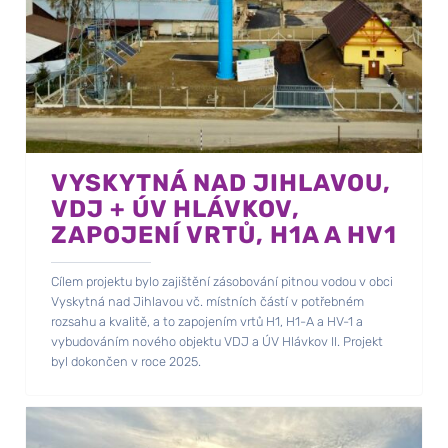
VYSKYTNÁ NAD JIHLAVOU,
VDJ + ÚV HLÁVKOV,
ZAPOJENÍ VRTŮ, H1A A HV1
Cílem projektu bylo zajištění zásobování pitnou vodou v obci
Vyskytná nad Jihlavou vč. místních částí v potřebném
rozsahu a kvalitě, a to zapojením vrtů H1, H1-A a HV-1 a
vybudováním nového objektu VDJ a ÚV Hlávkov II. Projekt
byl dokončen v roce 2025.