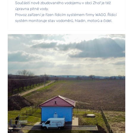
Součástí nově zbudovaného vodojemu v obci Zhoř je též
úpravna pitné vody.
Provoz zařízení je řízen řídicím systémem firmy WAGO. Řídicí
systém monitoruje stav vodoměrů, hladin, motorů a čidel.