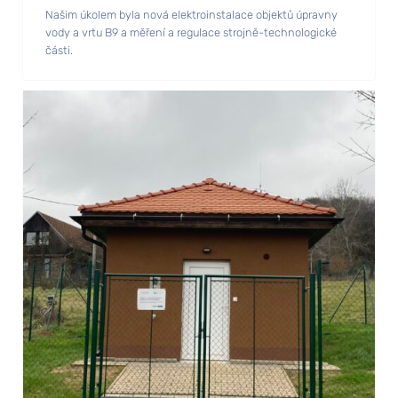
Našim úkolem byla nová elektroinstalace objektů úpravny
vody a vrtu B9 a měření a regulace strojně-technologické
části.