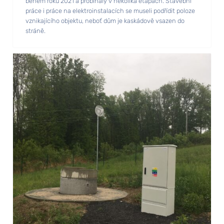
během roku 2021 a probíhaly v několika etapách. Stavební
práce i práce na elektroinstalacích se museli podřídit poloze
vznikajícího objektu, neboť dům je kaskádově vsazen do
stráně.