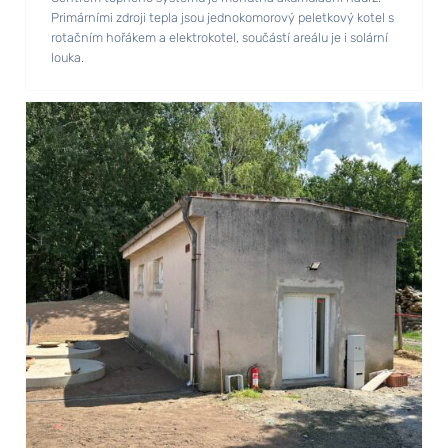
Primárními zdroji tepla jsou jednokomorový peletkový kotel s
rotačním hořákem a elektrokotel, součástí areálu je i solární
louka.