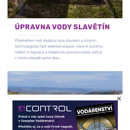
ÚPRAVNA VODY SLAVĚTÍN
Předmětem naší dodávky byla stavební a strojně –
technologická část elektroinstalace, včetně systému
měření a regulace a dispečinku provozovatele, jejíž je
v tomto případě sama obec.
×