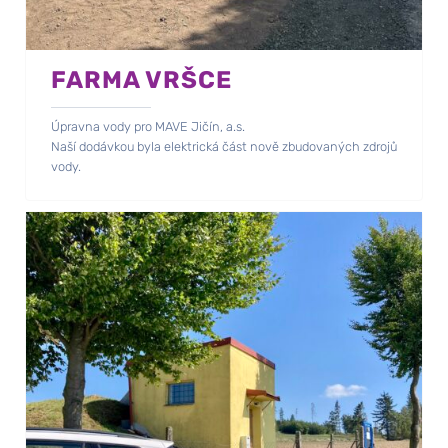
FARMA VRŠCE
Úpravna vody pro MAVE Jičín, a.s.
Naší dodávkou byla elektrická část nově zbudovaných zdrojů
vody.