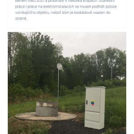
během roku 2021 a probíhaly v několika etapách. Stavební
práce i práce na elektroinstalacích se museli podřídit poloze
vznikajícího objektu, neboť dům je kaskádově vsazen do
stráně.