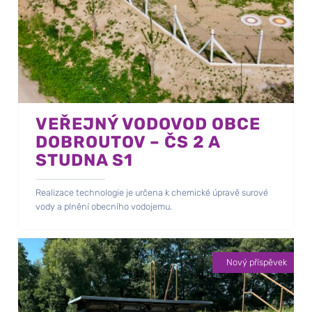
VEŘEJNÝ VODOVOD OBCE
DOBROUTOV – ČS 2 A
STUDNA S1
Realizace technologie je určena k chemické úpravě surové
vody a plnění obecního vodojemu.
Nový příspěvek