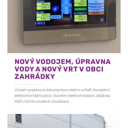
NOVÝ VODOJEM, ÚPRAVNA
VODY A NOVÝ VRT V OBCI
ZAHRÁDKY
Výrobní projektová dokumentace elektro a MaR. Kompletní
elektromontážní práce, stavební elektroinstalace, dodávka
MaR včetně cloudové vizualizace.