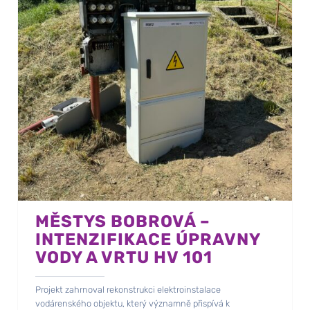
MĚSTYS BOBROVÁ –
INTENZIFIKACE ÚPRAVNY
VODY A VRTU HV 101
Projekt zahrnoval rekonstrukci elektroinstalace
vodárenského objektu, který významně přispívá k