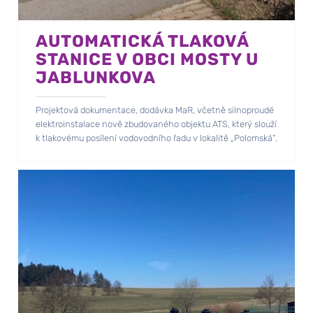
AUTOMATICKÁ TLAKOVÁ
STANICE V OBCI MOSTY U
JABLUNKOVA
Projektová dokumentace, dodávka MaR, včetně silnoproudé
elektroinstalace nově zbudovaného objektu ATS, který slouží
k tlakovému posílení vodovodního řadu v lokalitě „Polomská“.