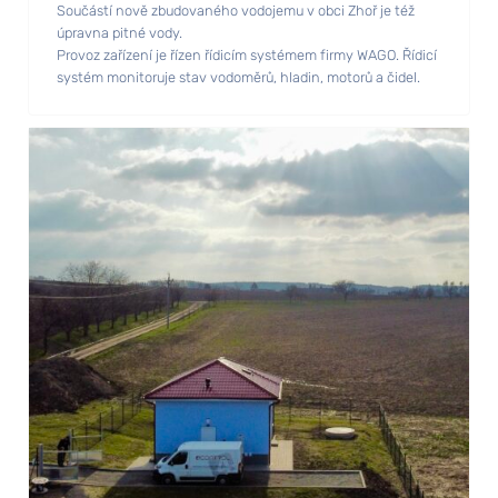
Součástí nově zbudovaného vodojemu v obci Zhoř je též
úpravna pitné vody.
Provoz zařízení je řízen řídicím systémem firmy WAGO. Řídicí
systém monitoruje stav vodoměrů, hladin, motorů a čidel.