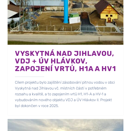
VYSKYTNÁ NAD JIHLAVOU,
VDJ + ÚV HLÁVKOV,
ZAPOJENÍ VRTŮ, H1A A HV1
Cílem projektu bylo zajištění zásobování pitnou vodou v obci
Vyskytná nad Jihlavou vč. místních částí v potřebném
rozsahu a kvalitě, a to zapojením vrtů H1, H1-A a HV-1 a
vybudováním nového objektu VDJ a ÚV Hlávkov II. Projekt
byl dokončen v roce 2025.