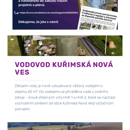
VODOVOD KUŘIMSKÁ NOVÁ
VES
Zdrojem vody je nově vybudovaný věžový vodojem o
objemu 60 m³. Do vodojemu je přiváděna voda z vodního
zdroje – (nově zřízených vrtů HVK 1 a HVK 2, které se nachází
východním směrem od obce Kuřimská Nová Ves) výtlačným
potrubím.