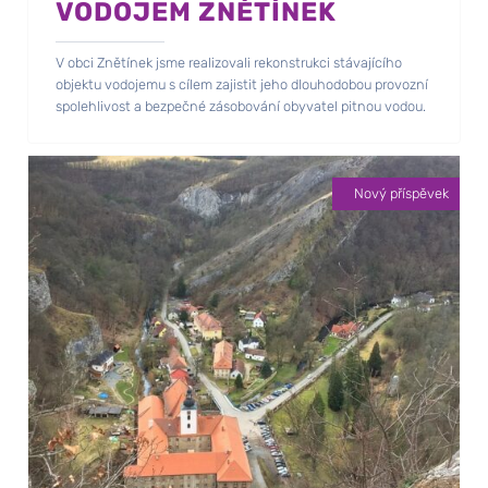
VODOJEM ZNĚTÍNEK
V obci Znětínek jsme realizovali rekonstrukci stávajícího
objektu vodojemu s cílem zajistit jeho dlouhodobou provozní
spolehlivost a bezpečné zásobování obyvatel pitnou vodou.
Nový příspěvek