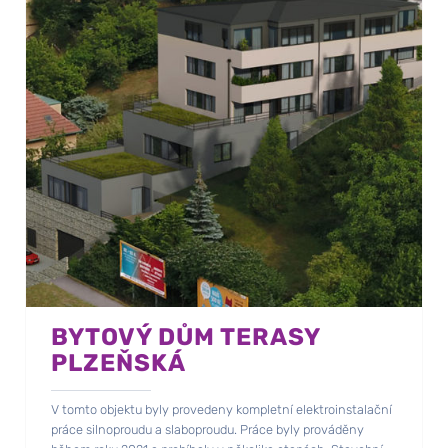
BYTOVÝ DŮM TERASY
PLZEŇSKÁ
V tomto objektu byly provedeny kompletní elektroinstalační
práce silnoproudu a slaboproudu. Práce byly prováděny