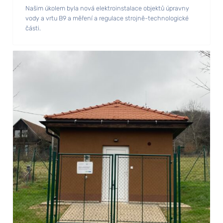
Našim úkolem byla nová elektroinstalace objektů úpravny
vody a vrtu B9 a měření a regulace strojně-technologické
části.