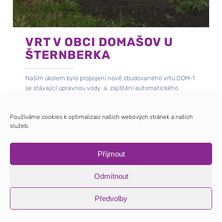
VRT V OBCI DOMAŠOV U
ŠTERNBERKA
Naším úkolem bylo propojení nově zbudovaného vrtu DOM-1
se stávající úpravnou vody a zajištění automatického
čerpání.
Součástí prací byla i výměna stávajícího technicky
Používáme cookies k optimalizaci našich webových stránek a našich
nevyhovujícího rozvaděče úpravny vody.
služeb.
Příjmout
Odmítnout
Předvolby