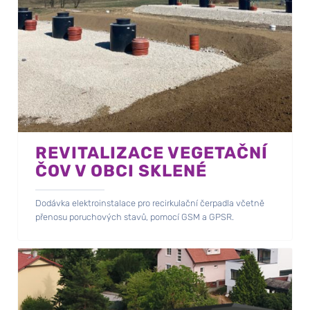
REVITALIZACE VEGETAČNÍ
ČOV V OBCI SKLENÉ
Dodávka elektroinstalace pro recirkulační čerpadla včetně
přenosu poruchových stavů, pomocí GSM a GPSR.