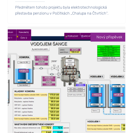
Předmětem tohoto projektu byla elektrotechnologická
přestavba penzionu v Počítkách „Chalupa na Čtvrtích“.
Nový příspěvek