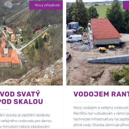
Nový příspěvek
VOD SVATÝ
VODOJEM RAN
POD SKALOU
Nový vodojem a veřejný vodovod 
Rantířov byl vybudován v rámci p
ní stavby je zajištění dodávky
technické infrastruktury na zajiště
z veřejného vodovodu pro danou
pitné vody. Stavba zahrnuje přívo
e v minulosti nebylo zásobování