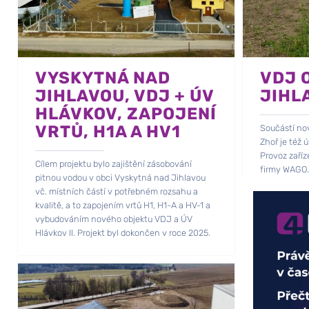
VYSKYTNÁ NAD
VDJ 
JIHLAVOU, VDJ + ÚV
JIHL
HLÁVKOV, ZAPOJENÍ
VRTŮ, H1A A HV1
Součástí no
Zhoř je též 
Provoz zaříz
Cílem projektu bylo zajištění zásobování
firmy WAGO.
pitnou vodou v obci Vyskytná nad Jihlavou
vodoměrů, hl
vč. místních částí v potřebném rozsahu a
kvalitě, a to zapojením vrtů H1, H1-A a HV-1 a
vybudováním nového objektu VDJ a ÚV
Hlávkov II. Projekt byl dokončen v roce 2025.