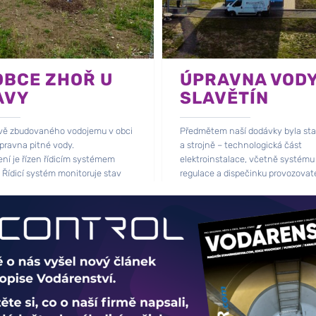
OBCE ZHOŘ U
ÚPRAVNA VOD
AVY
SLAVĚTÍN
vě zbudovaného vodojemu v obci
Předmětem naší dodávky byla st
úpravna pitné vody.
a strojně – technologická část
ení je řízen řídicím systémem
elektroinstalace, včetně systému
 Řídicí systém monitoruje stav
regulace a dispečinku provozovatele
adin, motorů a čidel.
v tomto případě sama obec.