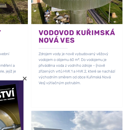
Y
VODOVOD KUŘIMSKÁ
NOVÁ VES
avební
Zdrojem vody je nově vybudovaný věžový
vodojem o objemu 60 m³. Do vodojemu je
 měření a
přiváděna voda z vodního zdroje – (nově
, jejíž je
zřízených vrtů HVK 1 a HVK 2, které se nachází
×
východním směrem od obce Kuřimská Nová
Ves) výtlačným potrubím.