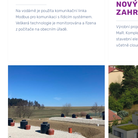
NOVÝ
ZAHR
Na vodárně je použita komunikační linka
Modbus pro komunikaci s řídicím systémem.
Veškerá technologie je monitorována a řízena
Výrobní pro
z počítače na obecním úřadě.
MaR. Komple
stavební el
včetně cloud