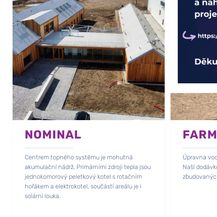
NOMINAL
FARM
Centrem topného systému je mohutná
Úpravna vody
akumulační nádrž. Primárními zdroji tepla jsou
Naší dodávko
jednokomorový peletkový kotel s rotačním
zbudovaných
hořákem a elektrokotel, součástí areálu je i
solární louka.