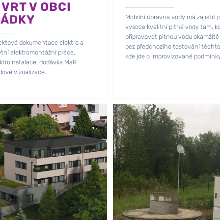
 VRT V OBCI
ÁDKY
Mobilní úpravna vody má zajistit 
vysoce kvalitní pitné vody tam, k
připravovat pitnou vodu okamžitě
jektová dokumentace elektro a
bez předchozího testování těchto
tní elektromontážní práce,
kde jde o improvizované podmínk
ektroinstalace, dodávka MaR
ové vizualizace.