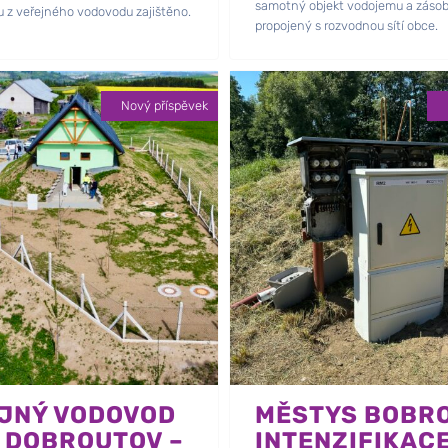
samotný objekt vodojemu a zásob
u z veřejného vodovodu zajištěno.
propojený s rozvodnou sítí obce.
Nový příspěvek
JNÝ VODOVOD
MĚSTYS BOBRO
 DOBROUTOV –
INTENZIFIKAC