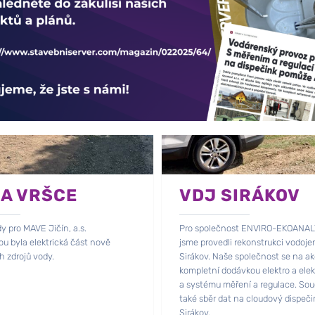
A VRŠCE
VDJ SIRÁKOV
 pro MAVE Jičín, a.s.
Pro společnost ENVIRO-EKOANALYT
u byla elektrická část nově
jsme provedli rekonstrukci vodoje
 zdrojů vody.
Sirákov. Naše společnost se na akc
kompletní dodávkou elektro a ele
a systému měření a regulace. Sou
také sběr dat na cloudový dispeč
Sirákov.