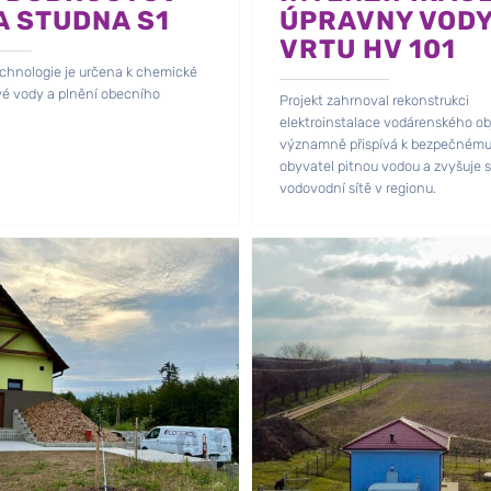
A STUDNA S1
ÚPRAVNY VODY
VRTU HV 101
echnologie je určena k chemické
vé vody a plnění obecního
Projekt zahrnoval rekonstrukci
elektroinstalace vodárenského obj
významně přispívá k bezpečnému
obyvatel pitnou vodou a zvyšuje s
vodovodní sítě v regionu.