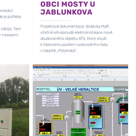
OBCI MOSTY U
JABLUNKOVA
produkci
de je potřeba
Projektová dokumentace, dodávka MaR,
 zdrojů. Tam
včetně silnoproudé elektroinstalace nově
y nasazení.
zbudovaného objektu ATS, který slouží
k tlakovému posílení vodovodního řadu
v lokalitě „Polomská“.