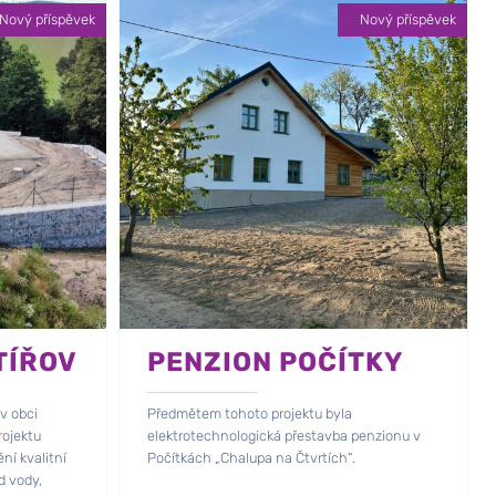
Nový příspěvek
Nový příspěvek
TÍŘOV
PENZION POČÍTKY
v obci
Předmětem tohoto projektu byla
rojektu
elektrotechnologická přestavba penzionu v
ní kvalitní
Počítkách „Chalupa na Čtvrtích“.
d vody,