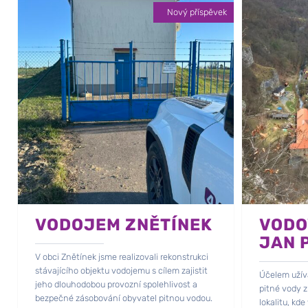
Nový příspěvek
VODOJEM ZNĚTÍNEK
VODO
JAN 
V obci Znětínek jsme realizovali rekonstrukci
stávajícího objektu vodojemu s cílem zajistit
Účelem užívá
jeho dlouhodobou provozní spolehlivost a
pitné vody 
bezpečné zásobování obyvatel pitnou vodou.
lokalitu, kd