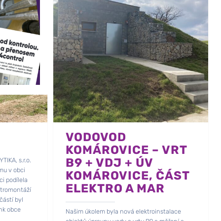
VODOVOD
KOMÁROVICE – VRT
B9 + VDJ + ÚV
IKA, s.r.o.
mu v obci
KOMÁROVICE, ČÁST
i podílela
ELEKTRO A MAR
ktromontáží
částí byl
ink obce
Našim úkolem byla nová elektroinstalace