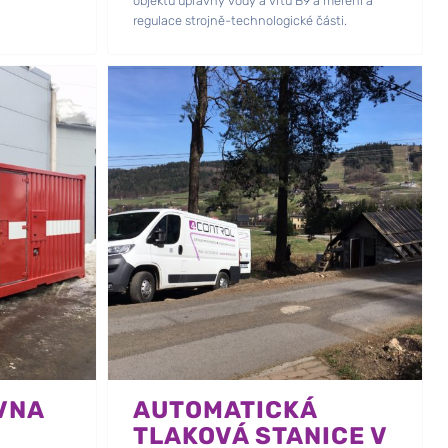
objektů úpravny vody a vrtu B9 a měření a
regulace strojně-technologické části.
VNA
AUTOMATICKÁ
TLAKOVÁ STANICE V