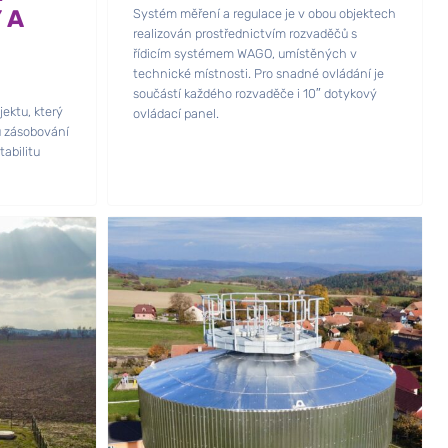
 A
Systém měření a regulace je v obou objektech
realizován prostřednictvím rozvaděčů s
řídicím systémem WAGO, umístěných v
technické místnosti. Pro snadné ovládání je
součástí každého rozvaděče i 10″ dotykový
ektu, který
ovládací panel.
 zásobování
tabilitu