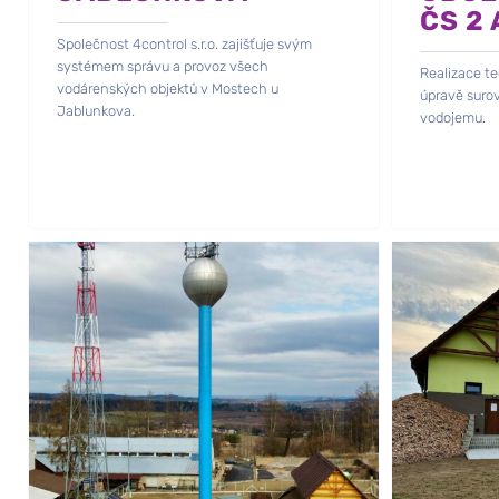
ČS 2 
Společnost 4control s.r.o. zajišťuje svým
systémem správu a provoz všech
Realizace t
vodárenských objektů v Mostech u
úpravě suro
Jablunkova.
vodojemu.