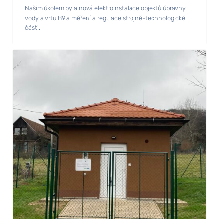
Našim úkolem byla nová elektroinstalace objektů úpravny
vody a vrtu B9 a měření a regulace strojně-technologické
části.