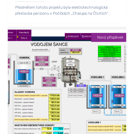
Předmětem tohoto projektu byla elektrotechnologická
přestavba penzionu v Počítkách „Chalupa na Čtvrtích“.
Nový příspěvek