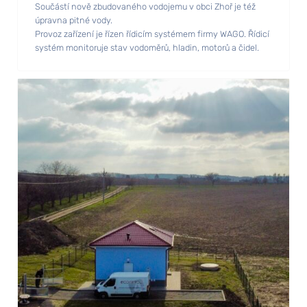
Součástí nově zbudovaného vodojemu v obci Zhoř je též
úpravna pitné vody.
Provoz zařízení je řízen řídicím systémem firmy WAGO. Řídicí
systém monitoruje stav vodoměrů, hladin, motorů a čidel.