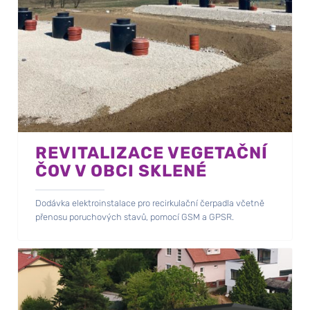
REVITALIZACE VEGETAČNÍ
ČOV V OBCI SKLENÉ
Dodávka elektroinstalace pro recirkulační čerpadla včetně
přenosu poruchových stavů, pomocí GSM a GPSR.