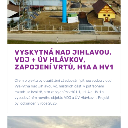
VYSKYTNÁ NAD JIHLAVOU,
VDJ + ÚV HLÁVKOV,
ZAPOJENÍ VRTŮ, H1A A HV1
Cílem projektu bylo zajištění zásobování pitnou vodou v obci
Vyskytná nad Jihlavou vč. místních částí v potřebném
rozsahu a kvalitě, a to zapojením vrtů H1, H1-A a HV-1 a
vybudováním nového objektu VDJ a ÚV Hlávkov II. Projekt
byl dokončen v roce 2025.