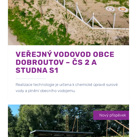
VEŘEJNÝ VODOVOD OBCE
DOBROUTOV – ČS 2 A
STUDNA S1
Realizace technologie je určena k chemické úpravě surové
vody a plnění obecního vodojemu.
Nový příspěvek