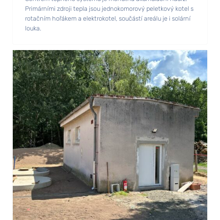
Primárními zdroji tepla jsou jednokomorový peletkový kotel s
rotačním hořákem a elektrokotel, součástí areálu je i solární
louka.