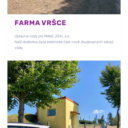
FARMA VRŠCE
Úpravna vody pro MAVE Jičín, a.s.
Naší dodávkou byla elektrická část nově zbudovaných zdrojů
vody.