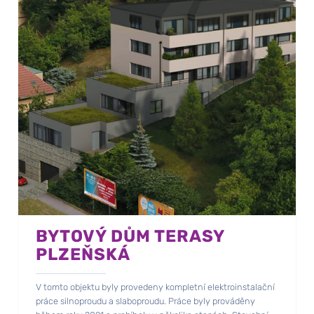
BYTOVÝ DŮM TERASY
PLZEŇSKÁ
V tomto objektu byly provedeny kompletní elektroinstalační
práce silnoproudu a slaboproudu. Práce byly prováděny