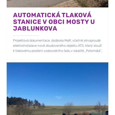
AUTOMATICKÁ TLAKOVÁ
STANICE V OBCI MOSTY U
JABLUNKOVA
Projektová dokumentace, dodávka MaR, včetně silnoproudé
elektroinstalace nově zbudovaného objektu ATS, který slouží
k tlakovému posílení vodovodního řadu v lokalitě „Polomská“.