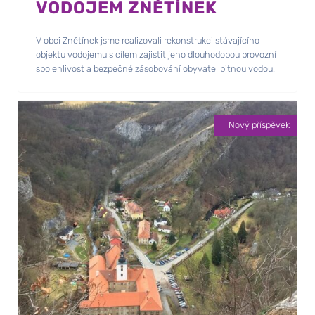
VODOJEM ZNĚTÍNEK
V obci Znětínek jsme realizovali rekonstrukci stávajícího
objektu vodojemu s cílem zajistit jeho dlouhodobou provozní
spolehlivost a bezpečné zásobování obyvatel pitnou vodou.
Nový příspěvek