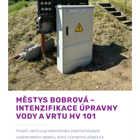
MĚSTYS BOBROVÁ –
INTENZIFIKACE ÚPRAVNY
VODY A VRTU HV 101
Projekt zahrnoval rekonstrukci elektroinstalace
vodárenského objektu, který významně přispívá k