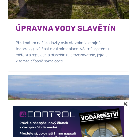
ÚPRAVNA VODY SLAVĚTÍN
Předmětem naší dodávky byla stavební a strojně –
technologická část elektroinstalace, včetně systému
měření a regulace a dispečinku provozovatele, jejíž je
v tomto případě sama obec.
×