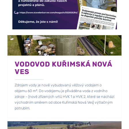
VODOVOD KUŘIMSKÁ NOVÁ
VES
Zdrojem vody je nově vybudovaný věžový vodojem o
objemu 60 m³. Do vodojemu je přiváděna voda z vodního
zdroje – (nově zřízených vrtů HVK 1 a HVK 2, které se nachází
východním směrem od obce Kuřimská Nová Ves) výtlačným
potrubím.