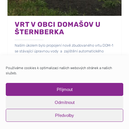
VRT V OBCI DOMAŠOV U
ŠTERNBERKA
Naším úkolem bylo propojení nově zbudovaného vrtu DOM-1
se stávající úpravnou vody a zajištění automatického
čerpání.
Součástí prací byla i výměna stávajícího technicky
Používáme cookies k optimalizaci našich webových stránek a našich
nevyhovujícího rozvaděče úpravny vody.
služeb.
Příjmout
Odmítnout
Předvolby