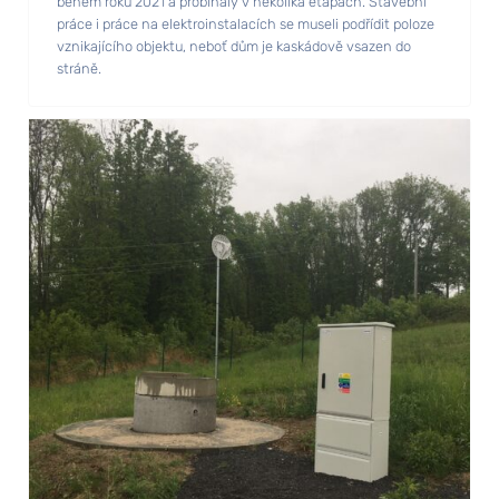
během roku 2021 a probíhaly v několika etapách. Stavební
práce i práce na elektroinstalacích se museli podřídit poloze
vznikajícího objektu, neboť dům je kaskádově vsazen do
stráně.