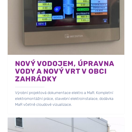
NOVÝ VODOJEM, ÚPRAVNA
VODY A NOVÝ VRT V OBCI
ZAHRÁDKY
Výrobní projektová dokumentace elektro a MaR. Kompletní
elektromontážní práce, stavební elektroinstalace, dodávka
MaR včetně cloudové vizualizace.