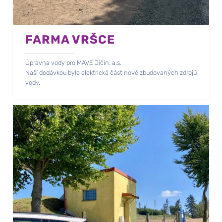
FARMA VRŠCE
Úpravna vody pro MAVE Jičín, a.s.
Naší dodávkou byla elektrická část nově zbudovaných zdrojů
vody.