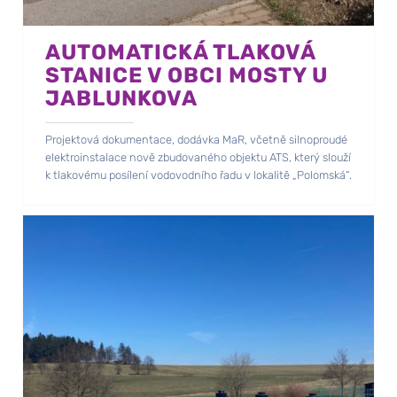
AUTOMATICKÁ TLAKOVÁ
STANICE V OBCI MOSTY U
JABLUNKOVA
Projektová dokumentace, dodávka MaR, včetně silnoproudé
elektroinstalace nově zbudovaného objektu ATS, který slouží
k tlakovému posílení vodovodního řadu v lokalitě „Polomská“.