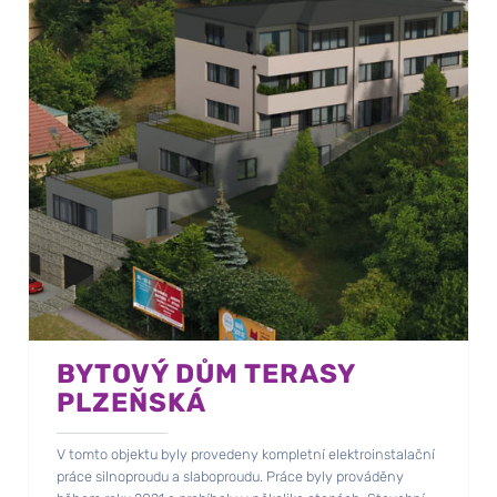
BYTOVÝ DŮM TERASY
PLZEŇSKÁ
V tomto objektu byly provedeny kompletní elektroinstalační
práce silnoproudu a slaboproudu. Práce byly prováděny