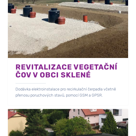
REVITALIZACE VEGETAČNÍ
ČOV V OBCI SKLENÉ
Dodávka elektroinstalace pro recirkulační čerpadla včetně
přenosu poruchových stavů, pomocí GSM a GPSR.