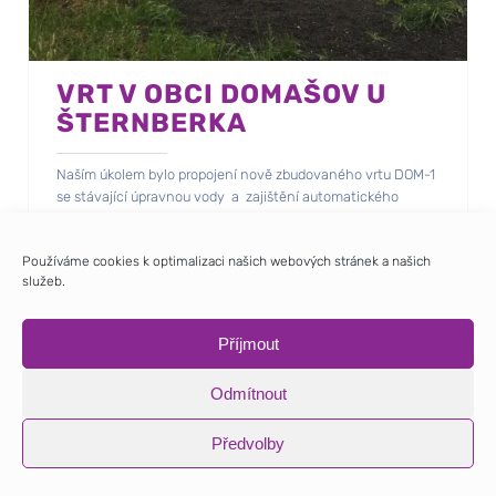
VRT V OBCI DOMAŠOV U
ŠTERNBERKA
Naším úkolem bylo propojení nově zbudovaného vrtu DOM-1
se stávající úpravnou vody a zajištění automatického
čerpání.
Součástí prací byla i výměna stávajícího technicky
Používáme cookies k optimalizaci našich webových stránek a našich
nevyhovujícího rozvaděče úpravny vody.
služeb.
Příjmout
Odmítnout
Předvolby