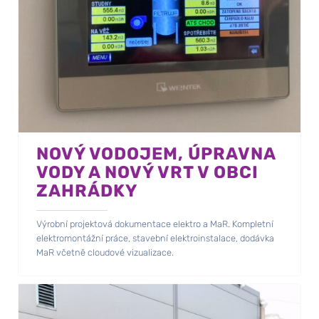
NOVÝ VODOJEM, ÚPRAVNA
VODY A NOVÝ VRT V OBCI
ZAHRÁDKY
Výrobní projektová dokumentace elektro a MaR. Kompletní
elektromontážní práce, stavební elektroinstalace, dodávka
MaR včetně cloudové vizualizace.