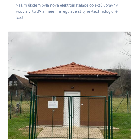
Našim úkolem byla nová elektroinstalace objektů úpravny
vody a vrtu B9 a měření a regulace strojně-technologické
části.