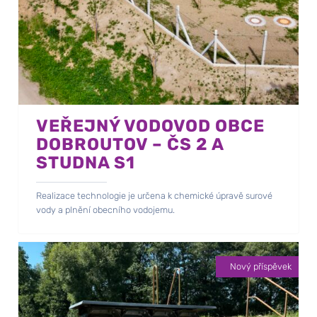
VEŘEJNÝ VODOVOD OBCE
DOBROUTOV – ČS 2 A
STUDNA S1
Realizace technologie je určena k chemické úpravě surové
vody a plnění obecního vodojemu.
Nový příspěvek