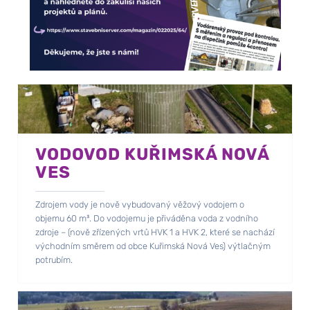
VODOVOD KUŘIMSKÁ NOVÁ
VES
Zdrojem vody je nově vybudovaný věžový vodojem o
objemu 60 m³. Do vodojemu je přiváděna voda z vodního
zdroje – (nově zřízených vrtů HVK 1 a HVK 2, které se nachází
východním směrem od obce Kuřimská Nová Ves) výtlačným
potrubím.