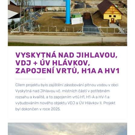
VYSKYTNÁ NAD JIHLAVOU,
VDJ + ÚV HLÁVKOV,
ZAPOJENÍ VRTŮ, H1A A HV1
Cílem projektu bylo zajištění zásobování pitnou vodou v obci
Vyskytná nad Jihlavou vč. místních částí v potřebném
rozsahu a kvalitě, a to zapojením vrtů H1, H1-A a HV-1 a
vybudováním nového objektu VDJ a ÚV Hlávkov II. Projekt
byl dokončen v roce 2025.