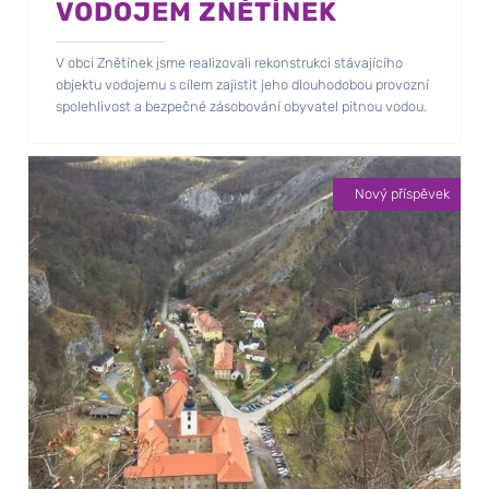
VODOJEM ZNĚTÍNEK
V obci Znětínek jsme realizovali rekonstrukci stávajícího
objektu vodojemu s cílem zajistit jeho dlouhodobou provozní
spolehlivost a bezpečné zásobování obyvatel pitnou vodou.
Nový příspěvek