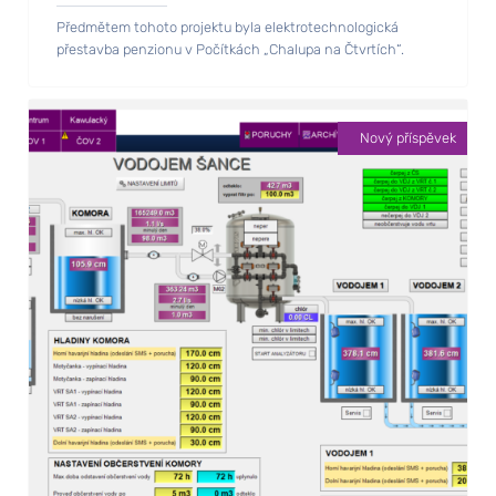
Předmětem tohoto projektu byla elektrotechnologická
přestavba penzionu v Počítkách „Chalupa na Čtvrtích“.
Nový příspěvek