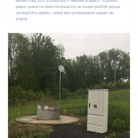
během roku 2021 a probíhaly v několika etapách. Stavební
práce i práce na elektroinstalacích se museli podřídit poloze
vznikajícího objektu, neboť dům je kaskádově vsazen do
stráně.