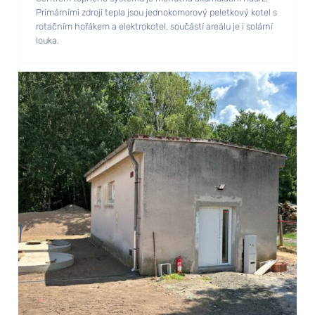
Primárními zdroji tepla jsou jednokomorový peletkový kotel s
rotačním hořákem a elektrokotel, součástí areálu je i solární
louka.