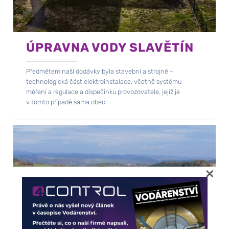
ÚPRAVNA VODY SLAVĚTÍN
Předmětem naší dodávky byla stavební a strojně –
technologická část elektroinstalace, včetně systému
měření a regulace a dispečinku provozovatele, jejíž je
v tomto případě sama obec.
×