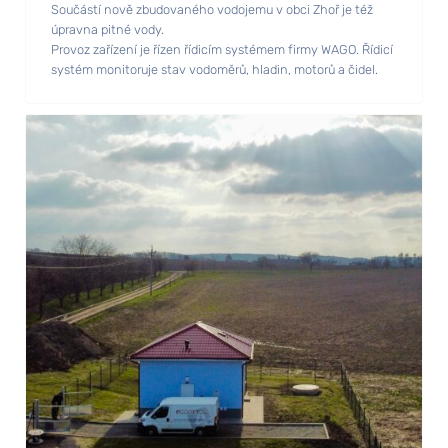
Součástí nově zbudovaného vodojemu v obci Zhoř je též
úpravna pitné vody.
Provoz zařízení je řízen řídicím systémem firmy WAGO. Řídicí
systém monitoruje stav vodoměrů, hladin, motorů a čidel.