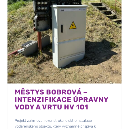
MĚSTYS BOBROVÁ –
INTENZIFIKACE ÚPRAVNY
VODY A VRTU HV 101
Projekt zahrnoval rekonstrukci elektroinstalace
vodárenského objektu, který významně přispívá k