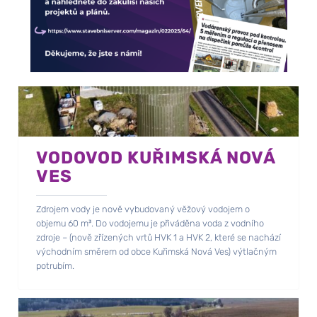
VODOVOD KUŘIMSKÁ NOVÁ
VES
Zdrojem vody je nově vybudovaný věžový vodojem o
objemu 60 m³. Do vodojemu je přiváděna voda z vodního
zdroje – (nově zřízených vrtů HVK 1 a HVK 2, které se nachází
východním směrem od obce Kuřimská Nová Ves) výtlačným
potrubím.