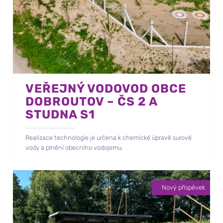
VEŘEJNÝ VODOVOD OBCE
DOBROUTOV – ČS 2 A
STUDNA S1
Realizace technologie je určena k chemické úpravě surové
vody a plnění obecního vodojemu.
Nový příspěvek