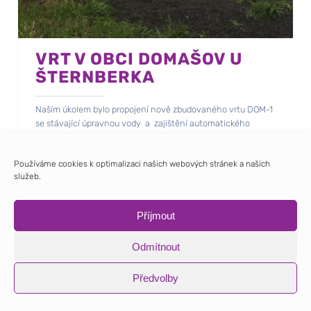
VRT V OBCI DOMAŠOV U
ŠTERNBERKA
Naším úkolem bylo propojení nově zbudovaného vrtu DOM-1
se stávající úpravnou vody a zajištění automatického
čerpání.
Součástí prací byla i výměna stávajícího technicky
Používáme cookies k optimalizaci našich webových stránek a našich
nevyhovujícího rozvaděče úpravny vody.
služeb.
Příjmout
Odmítnout
Předvolby