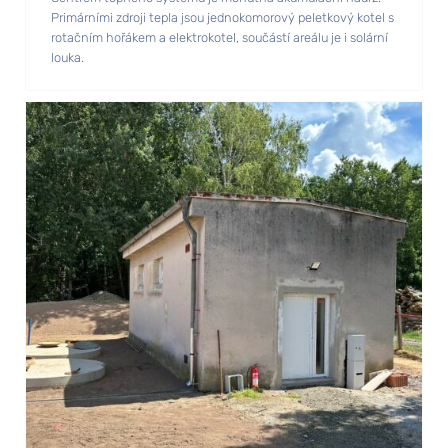
Primárními zdroji tepla jsou jednokomorový peletkový kotel s
rotačním hořákem a elektrokotel, součástí areálu je i solární
louka.