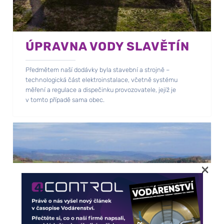
ÚPRAVNA VODY SLAVĚTÍN
Předmětem naší dodávky byla stavební a strojně –
technologická část elektroinstalace, včetně systému
měření a regulace a dispečinku provozovatele, jejíž je
v tomto případě sama obec.
×