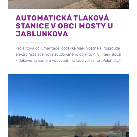
AUTOMATICKÁ TLAKOVÁ
STANICE V OBCI MOSTY U
JABLUNKOVA
Projektová dokumentace, dodávka MaR, včetně silnoproudé
elektroinstalace nově zbudovaného objektu ATS, který slouží
k tlakovému posílení vodovodního řadu v lokalitě „Polomská“.