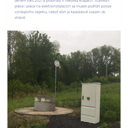
během roku 2021 a probíhaly v několika etapách. Stavební
práce i práce na elektroinstalacích se museli podřídit poloze
vznikajícího objektu, neboť dům je kaskádově vsazen do
stráně.