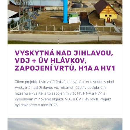
VYSKYTNÁ NAD JIHLAVOU,
VDJ + ÚV HLÁVKOV,
ZAPOJENÍ VRTŮ, H1A A HV1
Cílem projektu bylo zajištění zásobování pitnou vodou v obci
Vyskytná nad Jihlavou vč. místních částí v potřebném
rozsahu a kvalitě, a to zapojením vrtů H1, H1-A a HV-1 a
vybudováním nového objektu VDJ a ÚV Hlávkov II. Projekt
byl dokončen v roce 2025.