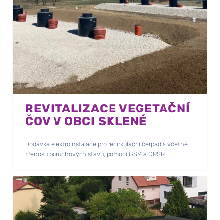
REVITALIZACE VEGETAČNÍ
ČOV V OBCI SKLENÉ
Dodávka elektroinstalace pro recirkulační čerpadla včetně
přenosu poruchových stavů, pomocí GSM a GPSR.