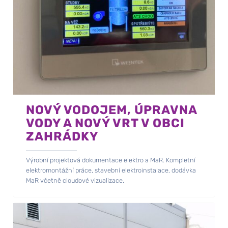
NOVÝ VODOJEM, ÚPRAVNA
VODY A NOVÝ VRT V OBCI
ZAHRÁDKY
Výrobní projektová dokumentace elektro a MaR. Kompletní
elektromontážní práce, stavební elektroinstalace, dodávka
MaR včetně cloudové vizualizace.