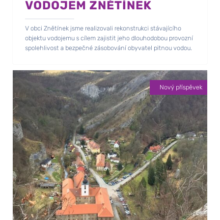
VODOJEM ZNĚTÍNEK
V obci Znětínek jsme realizovali rekonstrukci stávajícího
objektu vodojemu s cílem zajistit jeho dlouhodobou provozní
spolehlivost a bezpečné zásobování obyvatel pitnou vodou.
Nový příspěvek