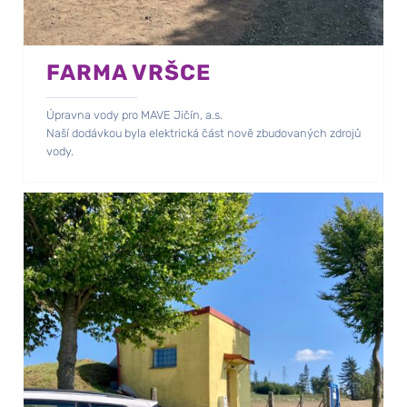
FARMA VRŠCE
Úpravna vody pro MAVE Jičín, a.s.
Naší dodávkou byla elektrická část nově zbudovaných zdrojů
vody.