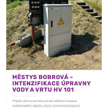
MĚSTYS BOBROVÁ –
INTENZIFIKACE ÚPRAVNY
VODY A VRTU HV 101
Projekt zahrnoval rekonstrukci elektroinstalace
vodárenského objektu, který významně přispívá k