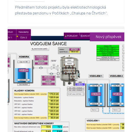
Předmětem tohoto projektu byla elektrotechnologická
přestavba penzionu v Počítkách „Chalupa na Čtvrtích“.
Nový příspěvek