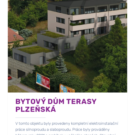
BYTOVÝ DŮM TERASY
PLZEŇSKÁ
V tomto objektu byly provedeny kompletní elektroinstalační
práce silnoproudu a slaboproudu. Práce byly prováděny