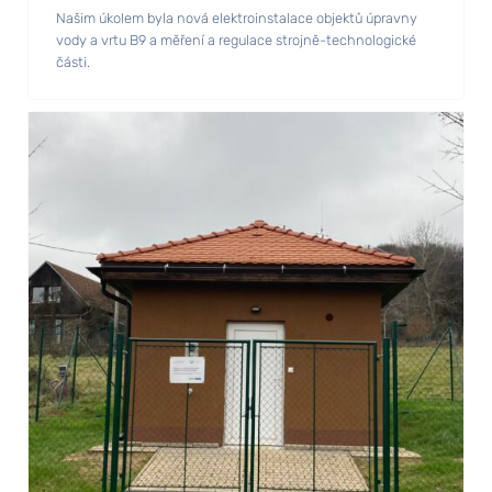
Našim úkolem byla nová elektroinstalace objektů úpravny
vody a vrtu B9 a měření a regulace strojně-technologické
části.