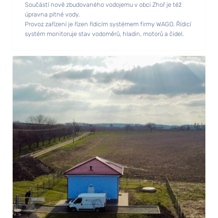
Součástí nově zbudovaného vodojemu v obci Zhoř je též
úpravna pitné vody.
Provoz zařízení je řízen řídicím systémem firmy WAGO. Řídicí
systém monitoruje stav vodoměrů, hladin, motorů a čidel.